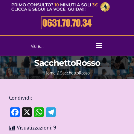
Salta
al
contenuto
Vai a...
SacchettoRosso
Home
SacchettoRosso
Condividi:
Facebook
X
WhatsApp
Telegram
Visualizzazioni:
9