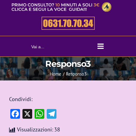
Salta
al
contenuto
Vai a...
Responso3
Home
Responso3
Condividi:
Facebook
X
WhatsApp
Telegram
Visualizzazioni:
38