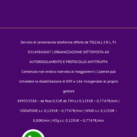
Servizio di cartomanzia telefonica offerto da TELCALL S.R.L. P.I.
03149860607 | ORGANIZZAZIONE SOTTOPOSTA AD
AUTOREGOLAMENTO E PROTOCOLLO ANTITRUFFA
Contenuto non erotico riservato ai maggiorenni | L’utente può
richiedere la disabilitazione di 899 e 166 rivolgendosi al proprio
gestore
899353588 – da fisso 0,52€ da TIM s.c 0,1291€ – 0,7747€/min |
VODAFONE s.c. 0,1291€ – 0,7747€/min | WIND s.c. 0,1250€ –
0,80€/min | H3g s.c. 0,1291€ – 0,7747€/min