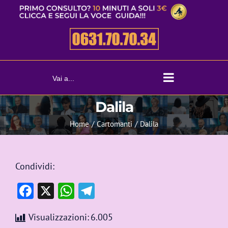
Salta
al
contenuto
Vai a...
Dalila
Home
Cartomanti
Dalila
Condividi:
Facebook
X
WhatsApp
Telegram
Visualizzazioni:
6.005